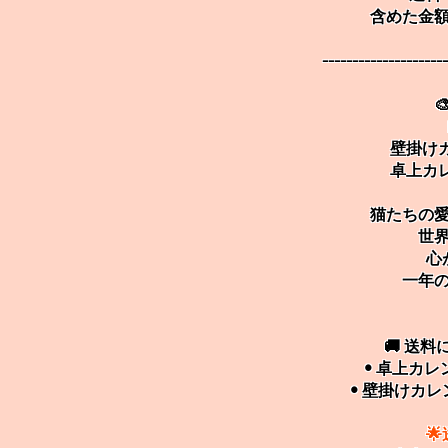
含めた金
---------------------

壁掛けカレ
卓上カレン
猫たちの
世
心
一年の
🚚 送
• 卓上カレ
• 壁掛けカレ
