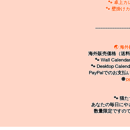
🐾 卓上カ
🐾 壁掛け
--------------------
🌏 海
海外販売価格（送料別
🐾 Wall Calend
🐾 Desktop Calen
PayPalでのお支
🌐
pa
🐾 猫
あなたの毎日にや
数量限定ですの