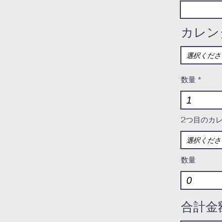
カレン
数量
2つ目のカ
数量
合計金