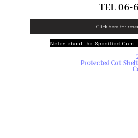
TEL 06-
Click here for rese
Notes about the Specified Commercial Tran
Protected Cat Shel
Co