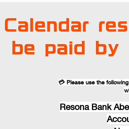
Calendar re
be paid by 
💳 Please use the followin
w
Resona Bank Abe
Acco