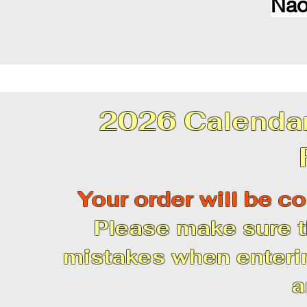
Nao
2026 Calendar
Your order will be co
Please make sure t
mistakes when enterin
a