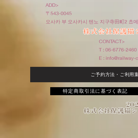
ADD>
〒543-0045
오사카 부 오사카시 텐노 지구寺田町2 쵸메 
株式会社保護猫
CONTACT>
T : 06-6776-2460
E :
info@railway-
ご予約方法・ご利用
特定商取引法に基づく表記
202
株式会社保護猫シ