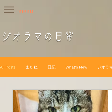
menu
ジオラマの日常
All Posts
またね
日記
What's New
ジオラ