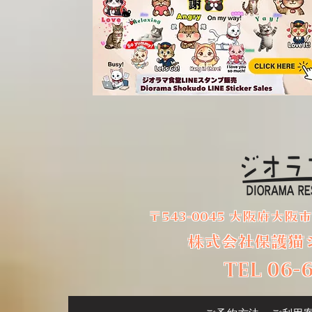
ジオラマ食堂カレンダー 紀
ジオラマ食
伊國屋書店様で販売中!
いよ発送開始
〒543-0045 大阪府大阪
株式会社保護猫
TEL 06-