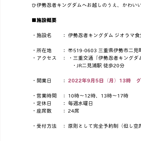
ひ伊勢忍者キングダムへお越しのうえ、かわい
■施設概要
・施設名　　： 伊勢忍者キングダム ジオラマ食
・所在地　　： 〒519-0603 三重県伊勢市二見町
・アクセス　： ・三重交通「伊勢忍者キングダ
			  ・JR二見浦駅 徒歩20分
・開業日　　： 
2022年9月5日（月）13時　
・営業時間　： 10時～12時、13時～17時
・定休日　　： 毎週水曜日
・座席数　　： 24席
・受付方法　： 原則として完全予約制（但し空