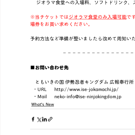
　 ジオラマ食堂への入場料、ソフトドリンク、
※当チケットでは
ジオラマ食堂のみ入場可能
で
場券をお買い求めください。
予約方法など準備が整いましたら改めて周知い
－－－－－－－－－－－－－－－
■お問い合わせ先
　ともいきの国 伊勢忍者キングダム 広報奉行所
  ・URL	http://www.ise-jokamachi.jp/
  ・Mail	neko-info@ise-ninjakingdom.jp
What's New