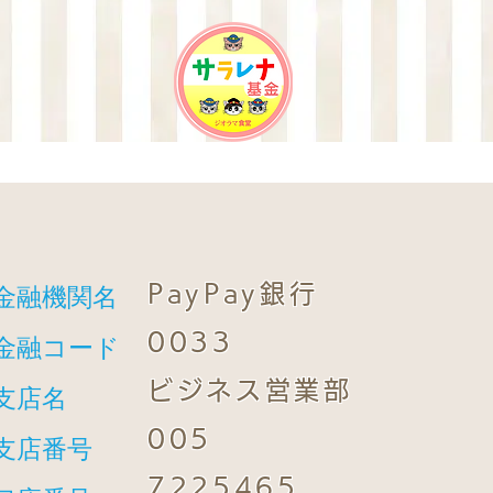
PayPay銀行
金融機関名
0033
​金融コード
ビジネス営業部
支店名
005
​支店番号
7225465