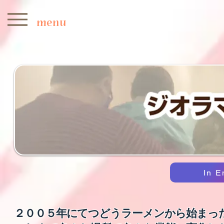
menu
In 
２００５年にてつどうラーメンから始まっ