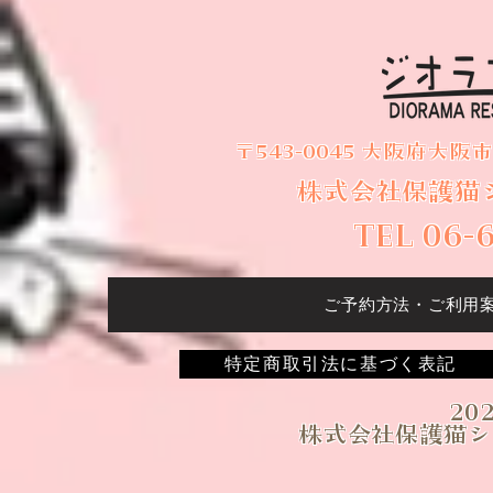
〒543-0045 大阪府大阪
株式会社保護猫
TEL 06-
ご予約方法・ご利用
特定商取引法に基づく表記
202
株式会社保護猫シ