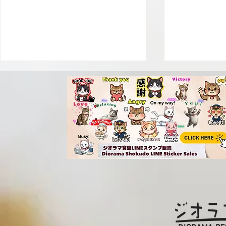
ジオラマ食堂カレンダー 紀
ジオラマ食
伊國屋書店様で販売中!
いよ発送開始