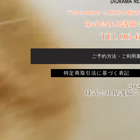
〒543-0045 大阪府大阪
株式会社保護猫
TEL 06-
ご予約方法・ご利用
特定商取引法に基づく表記
202
株式会社保護猫シ