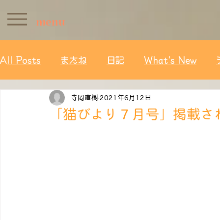
menu
All Posts
またね
日記
What's New
寺岡直樹
2021年6月12日
「猫びより７月号」掲載さ