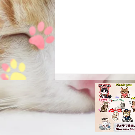
第9章 ジオラマ食堂の歴史
第9章 ジオラマ食堂が持つ社会的
価値 ジオラマ食堂は、現在では
以下の複合的価値を持つ施設へ成
長しています。 ① 保護猫シェル
ター機能 多数の保護猫受け入れ