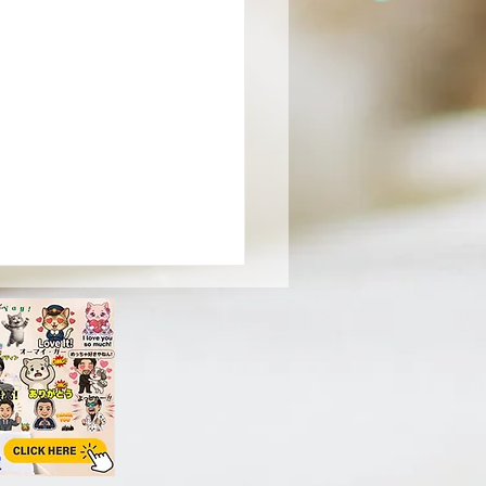
章 ジオラマ食堂の歴史
章 医療・看護・終末ケアへ
が拡大するにつれ、ジオラマ
は単なる保護施設ではなくな
いきます。 高齢猫。 病気の
 障害を持つ猫。 終末期の