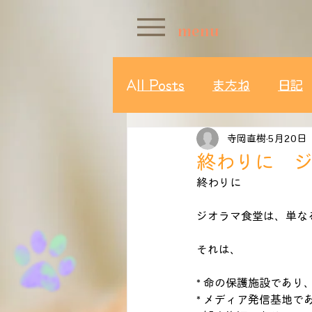
menu
All Posts
またね
日記
寺岡直樹
5月20日
終わりに 
終わりに
ジオラマ食堂は、単な
それは、
* 命の保護施設であり
* メディア発信基地で