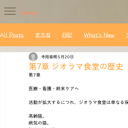
menu
All Posts
またね
日記
What's New
寺岡直樹
5月20日
第7章 ジオラマ食堂の歴史
第7章
医療・看護・終末ケアへ
活動が拡大するにつれ、ジオラマ食堂は単なる
高齢猫。
病気の猫。