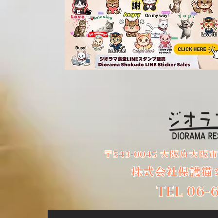
史
第9章 ジオ
価値 ジオラ
終わりに ジオラマ食堂は、単な
以下の複合的
る猫カフェではありません。 そ
長しています
れは、 * 命の保護施設であり、 *
ター機能 多
メディア発信基地であり、 * 観光
と譲渡。 ② 
資源であり、 * 地域文化であり、
を代表するユ
* 人々の心を救う場所です。 そし
③ SNS発信
て何より、 「助けたい」という
切さを発信。
一人の想いから始まった、小さな
ィ 孤独や不
奇跡の積み重ね なのです。
やし空間。 ⑤
さを子どもた
〒543-0045 大阪府大阪
インバウンド
株式会社保護猫
TEL 06-